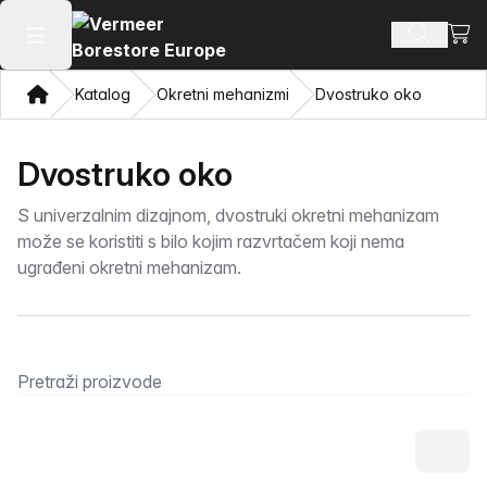
Pogl
Pretraži
Otvaranje glavnog izbornika
Dom
Katalog
Okretni mehanizmi
Dvostruko oko
Dvostruko oko
S univerzalnim dizajnom, dvostruki okretni mehanizam
može se koristiti s bilo kojim razvrtačem koji nema
ugrađeni okretni mehanizam.