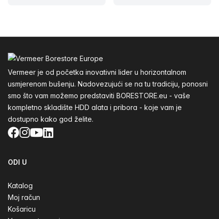
Podnožje
Vermeer je od početka inovativni lider u horizontalnom
usmjerenom bušenju. Nadovezujući se na tu tradiciju, ponosni
smo što vam možemo predstaviti BORESTORE.eu - vaše
kompletno skladište HDD alata i pribora - koje vam je
dostupno kako god želite.
Facebook
Instagram
YouTube
LinkedIn
ODI U
Katalog
Moj račun
Košaricu