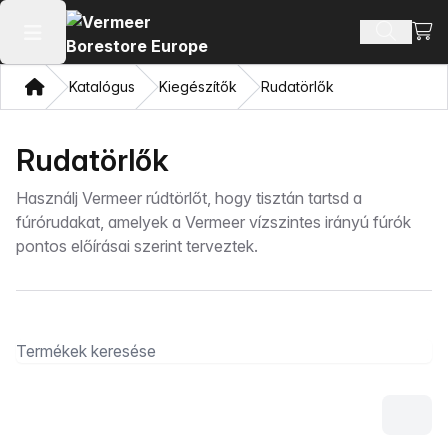
Bevá
Terméke
Főmenü megnyitása
Otthon
Katalógus
Kiegészítők
Rudatörlők
Rudatörlők
Használj Vermeer rúdtörlőt, hogy tisztán tartsd a
fúrórudakat, amelyek a Vermeer vízszintes irányú fúrók
pontos előírásai szerint terveztek.