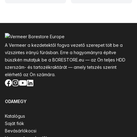
Lábléc
A Vermeer a kezdetektől fogva vezető szerepet tölt be a
vízszintes irányú fúrásban. Erre a hagyományra építve
büszkén mutatjuk be a BORESTORE.eu — az Ön teljes HDD
szerszám- és tartozékraktárát — amely tetszés szerint
elérhető az Ön számára.
Facebook
Instagram
YouTube
LinkedIn
ODAMEGY
Katalógus
Saját fiók
Bevásárlókocsi