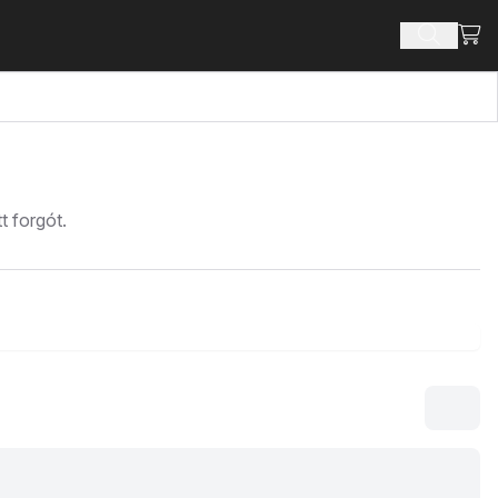
Bevá
Terméke
t forgót.