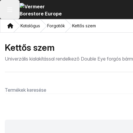
Főmenü megnyitása
Otthon
Katalógus
Forgatók
Kettős szem
Kettős szem
Univerzális kialakítással rendelkező Double Eye forgós bárm