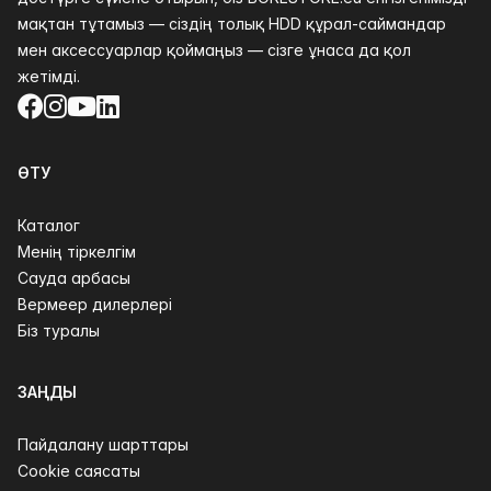
мақтан тұтамыз — сіздің толық HDD құрал-саймандар
мен аксессуарлар қоймаңыз — сізге ұнаса да қол
жетімді.
Facebook
Instagram
YouTube
LinkedIn
ӨТУ
Каталог
Менің тіркелгім
Сауда арбасы
Вермеер дилерлері
Біз туралы
ЗАҢДЫ
Пайдалану шарттары
Cookie саясаты