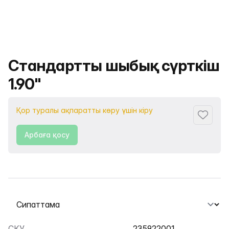
Өнімнің атауы
Стандартты шыбық сүрткіш
1.90"
Қор туралы ақпаратты көру үшін кіру
Сүйіктіс
Арбаға қосу
Қойындыны таңдау
СКУ
235922001