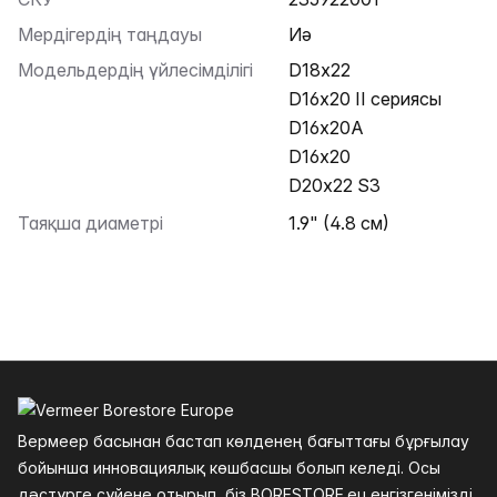
Мердігердің таңдауы
Иә
Модельдердің үйлесімділігі
D18x22
D16x20 II сериясы
D16x20A
D16x20
D20x22 S3
Таяқша диаметрі
1.9" (4.8 см)
Төменгі колонтитул
Вермеер басынан бастап көлденең бағыттағы бұрғылау
бойынша инновациялық көшбасшы болып келеді. Осы
дәстүрге сүйене отырып, біз BORESTORE.eu енгізгенімізді