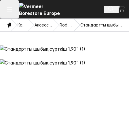
Сауд
Іздеу өн
Негізгі мәзірді ашу
Үй
Каталог
Аксессуарлар
Rod Wipers
Стандартты шыбық сүрткіш 1.90"