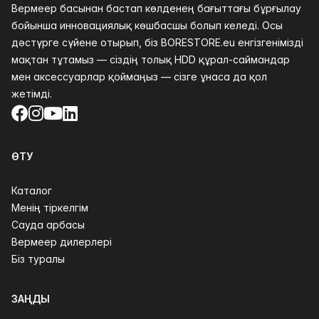
Вермеер басынан бастап көлденең бағыттағы бұрғылау
бойынша инновациялық көшбасшы болып келеді. Осы
дәстүрге сүйене отырып, біз BORESTORE.eu енгізгенімізді
мақтан тұтамыз — сіздің толық HDD құрал-саймандар
мен аксессуарлар қоймаңыз — сізге ұнаса да қол
жетімді.
Facebook
Instagram
YouTube
LinkedIn
ӨТУ
Каталог
Менің тіркелгім
Сауда арбасы
Вермеер дилерлері
Біз туралы
ЗАҢДЫ