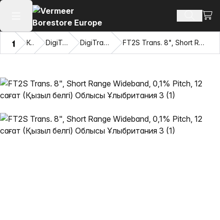
Сауд
Іздеу өн
Негізгі мәзірді ашу
Үй
Каталог
DigiTrak® таратқыштары
DigiTrak Falcon F2™ таратқыштары
FT2S Trans. 8", Short Range Wideband, 0,1% Pitch, 12 сағат (Қызыл белгі) Облысы Ұлыбритания 3