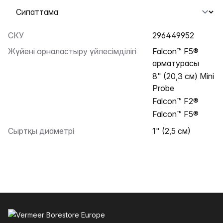
Қойындыны таңдау
СКУ
296449952
Жүйені орналастыру үйлесімділігі
Falcon™ F5®
арматурасы
8" (20,3 см) Mini
Probe
Falcon™ F2®
Falcon™ F5®
Сыртқы диаметрі
1" (2,5 см)
Төменгі колонтитул