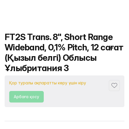
Өнімнің атауы
FT2S Trans. 8", Short Range
Wideband, 0,1% Pitch, 12 сағат
(Қызыл белгі) Облысы
Ұлыбритания 3
Қор туралы ақпаратты көру үшін кіру
Сүйіктіс
Арбаға қосу