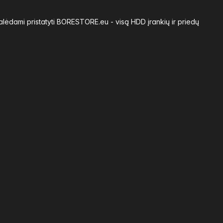
alėdami pristatyti BORESTORE.eu - visą HDD įrankių ir priedų