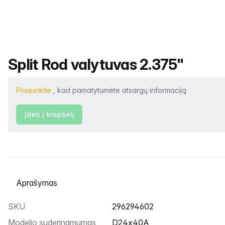
Produkto pavadinimas
Split Rod valytuvas 2.375"
Prisijunkite
, kad pamatytumėte atsargų informaciją
Įdėti į krepšelį
Pasirinkite skirtuką
SKU
296294602
Modelio suderinamumas
D24x40A