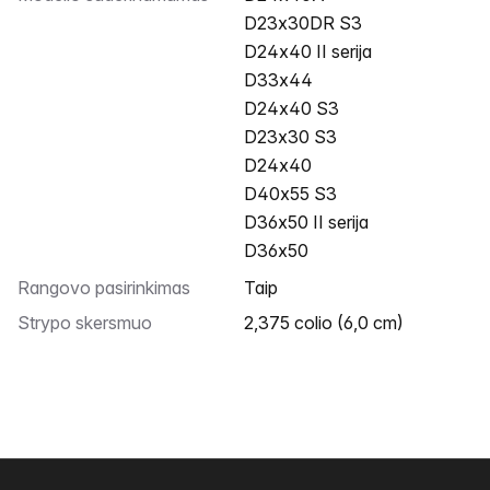
D23x30DR S3
D24x40 II serija
D33x44
D24x40 S3
D23x30 S3
D24x40
D40x55 S3
D36x50 II serija
D36x50
Rangovo pasirinkimas
Taip
Strypo skersmuo
2,375 colio (6,0 cm)
Poraštė