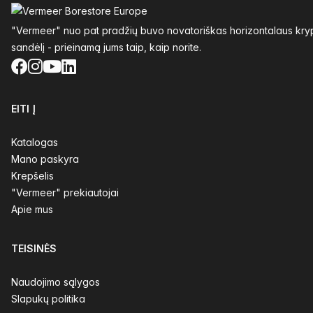
"Vermeer" nuo pat pradžių buvo novatoriškas horizontalaus krypt
sandėlį - prieinamą jums taip, kaip norite.
Facebook
Instagram
YouTube
LinkedIn
EITI Į
Katalogas
Mano paskyra
Krepšelis
"Vermeer" prekiautojai
Apie mus
TEISINĖS
Naudojimo sąlygos
Slapukų politika