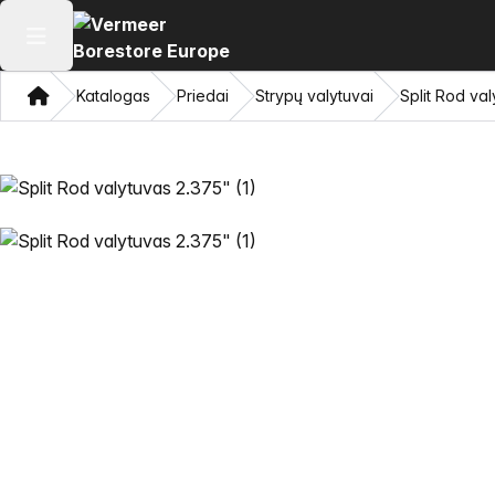
Atidaryti pagrindinį meniu
Namon
Katalogas
Priedai
Strypų valytuvai
Split Rod va