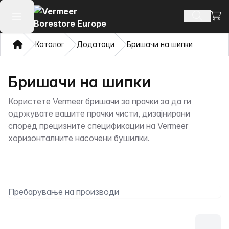
Погл
Пребару
Отвори го главното мени
Дома
Каталог
Додатоци
Бришачи на шипки
Бришачи на шипки
Користете Vermeer бришачи за прачки за да ги
одржувате вашите прачки чисти, дизајнирани
според прецизните спецификации на Vermeer
хоризонталните насочени бушилки.