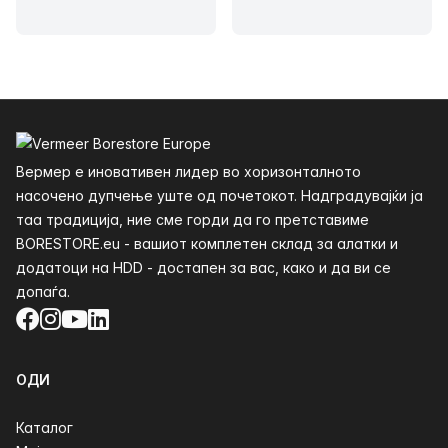
Футер
Вермер е иновативен лидер во хоризонталното
насочено дупчење уште од почетокот. Надградувајќи ја
таа традиција, ние сме горди да го претставиме
BORESTORE.eu - вашиот комплетен склад за алатки и
додатоци на HDD - достапен за вас, како и да ви се
допаѓа.
Facebook
Instagram
YouTube
LinkedIn
ОДИ
Каталог