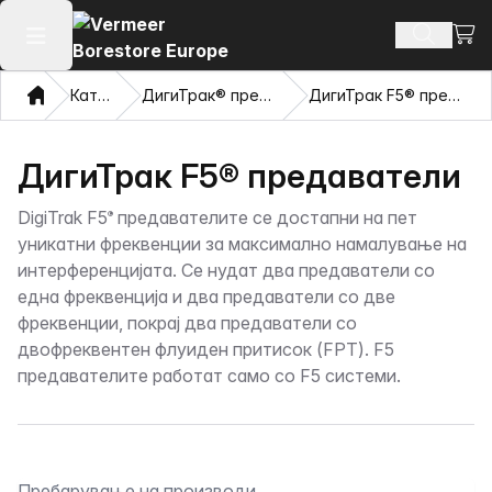
Погл
Пребару
Отвори го главното мени
Дома
Каталог
ДигиТрак® предаватели
ДигиТрак F5® предаватели
ДигиТрак F5® предаватели
DigiTrak F5
предавателите се достапни на пет
®
уникатни фреквенции за максимално намалување на
интерференцијата. Се нудат два предаватели со
една фреквенција и два предаватели со две
фреквенции, покрај два предаватели со
двофреквентен флуиден притисок (FPT). F5
предавателите работат само со F5 системи.