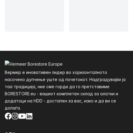
Футер
Вермер е иновативен лидер во хоризонталното
насочено дупчење уште од почетокот. Надградувајќи ја
таа традиција, ние сме горди да го претставиме
BORESTORE.eu - вашиот комплетен склад за алатки и
додатоци на HDD - достапен за вас, како и да ви се
допаѓа.
Facebook
Instagram
YouTube
LinkedIn