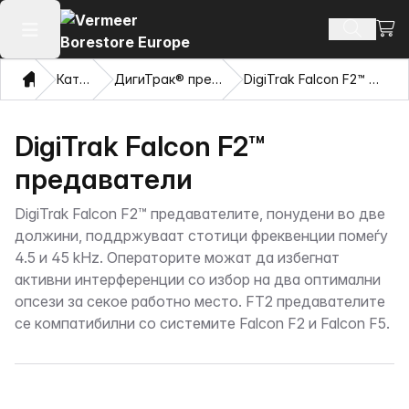
Погл
Пребару
Отвори го главното мени
Дома
Каталог
ДигиТрак® предаватели
DigiTrak Falcon F2™ предаватели
DigiTrak Falcon F2™
предаватели
DigiTrak Falcon F2™ предавателите, понудени во две
должини, поддржуваат стотици фреквенции помеѓу
4.5 и 45 kHz. Операторите можат да избегнат
активни интерференции со избор на два оптимални
опсези за секое работно место. FT2 предавателите
се компатибилни со системите Falcon F2 и Falcon F5.