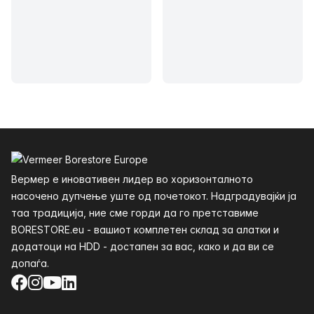
Футер
Вермер е иновативен лидер во хоризонталното
насочено дупчење уште од почетокот. Надградувајќи ја
таа традиција, ние сме горди да го претставиме
BORESTORE.eu - вашиот комплетен склад за алатки и
додатоци на HDD - достапен за вас, како и да ви се
допаѓа.
Facebook
Instagram
YouTube
LinkedIn