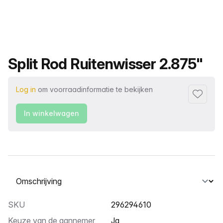
Productnaam
Split Rod Ruitenwisser 2.875"
Log in
om voorraadinformatie te bekijken
Toevoeg
In winkelwagen
Selecteer een tabblad
SKU
296294610
Keuze van de aannemer
Ja