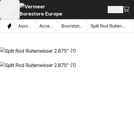
Beki
Zoek pr
Hoofdmenu openen
Thuis
Assortiment
Accessoires
Boorstangwissers
Split Rod Ruitenwisser 2.875"