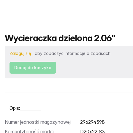
Nazwa produktu
Wycieraczka dzielona 2.06"
Zaloguj się
, aby zobaczyć informacje o zapasach
Dodaj do koszyka
Wybierz kartę
Numer jednostki magazynowej
296294598
Kompatybilność modeli
D20x22 S3