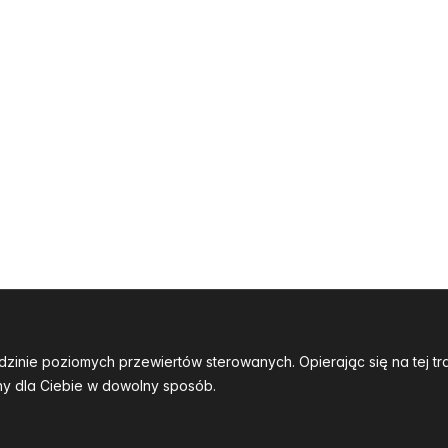
dzinie poziomych przewiertów sterowanych. Opierając się na tej 
y dla Ciebie w dowolny sposób.