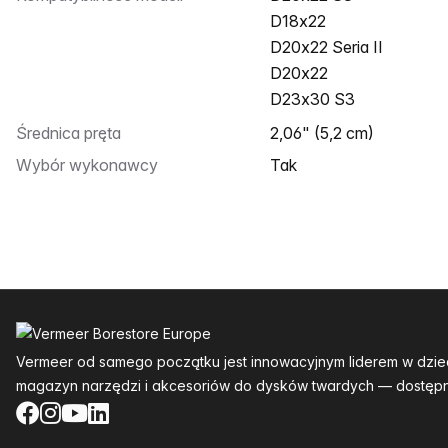
D18x22
D20x22 Seria II
D20x22
D23x30 S3
Średnica pręta
2,06" (5,2 cm)
Wybór wykonawcy
Tak
Stopka
Vermeer od samego początku jest innowacyjnym liderem w dzie
magazyn narzędzi i akcesoriów do dysków twardych — dostępn
Facebook
Instagram
YouTube
LinkedIn