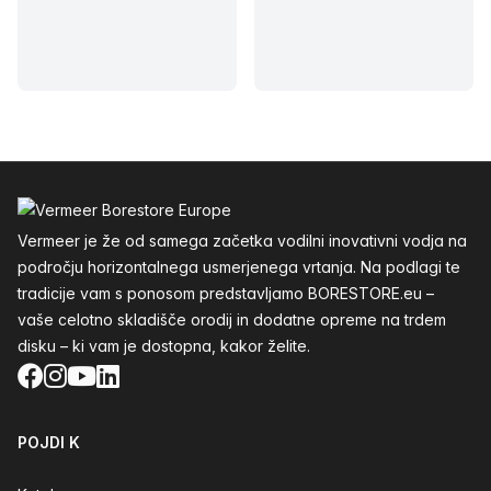
Noga
Vermeer je že od samega začetka vodilni inovativni vodja na
področju horizontalnega usmerjenega vrtanja. Na podlagi te
tradicije vam s ponosom predstavljamo BORESTORE.eu –
vaše celotno skladišče orodij in dodatne opreme na trdem
disku – ki vam je dostopna, kakor želite.
Facebook
Instagram
YouTube
LinkedIn
POJDI K