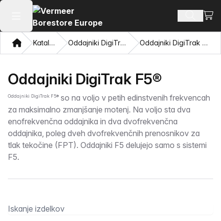
Oglej
Iskanje 
Odpri glavni meni
Doma
Katalog
Oddajniki DigiTrak®
Oddajniki DigiTrak F5®
Oddajniki DigiTrak F5®
so na voljo v petih edinstvenih frekvencah
Oddajniki DigiTrak F5®
za maksimalno zmanjšanje motenj. Na voljo sta dva
enofrekvenčna oddajnika in dva dvofrekvenčna
oddajnika, poleg dveh dvofrekvenčnih prenosnikov za
tlak tekočine (FPT). Oddajniki F5 delujejo samo s sistemi
F5.