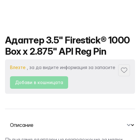
Име на продукта
Адаптер 3.5" Firestick® 1000
Box x 2.875" API Reg Pin
Влезте
, за да видите информация за запасите
Добави
Добави в кошницата
Избор на раздел
Пълна гама адаптери на разположение за малки