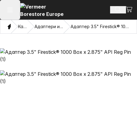
Прег
Търсене
Отваряне на главното меню
Дом
Каталог
Адаптери и дърпащи очи
Адаптер 3.5" Firestick® 1000 Box x 2.875" API Reg Pin