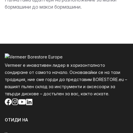
Описание
бормашини до макси бормашини.
Долния
Vermeer е иновативен лидер в хоризонталното
сондиране от самото начало. Основавайки се на тази
традиция, ние сме горди да представим BORESTORE.eu –
вашият пълен склад за инструменти и аксесоари за
твърди дискове – достъпен за вас, както искате.
Facebook
Instagram
YouTube
LinkedIn
ОТИДИ НА