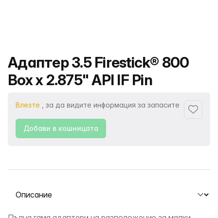
Име на продукта
Адаптер 3.5 Firestick® 800
Box x 2.875" API IF Pin
Влезте
, за да видите информация за запасите
Добави
Добави в кошницата
Избор на раздел
Пълна гама адаптери на разположение за малки