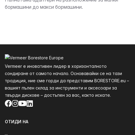
Описание
бормашини до макси бормашини.
Долния
Vermeer е иновативен лидер в хоризонталното
сондиране от самото начало. Основавайки се на тази
традиция, ние сме горди да представим BORESTORE.eu –
вашият пълен склад за инструменти и аксесоари за
твърди дискове – достъпен за вас, както искате.
Facebook
Instagram
YouTube
LinkedIn
ОТИДИ НА