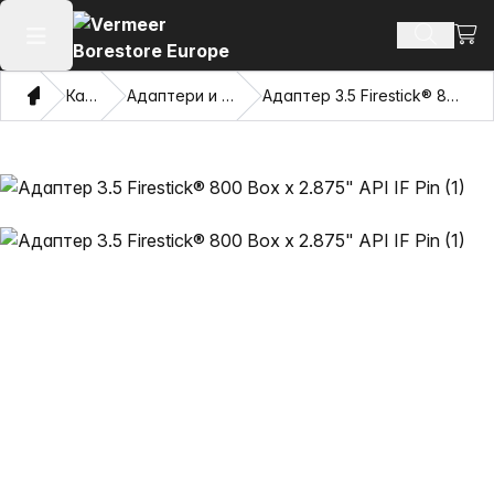
Прег
Търсене
Отваряне на главното меню
Дом
Каталог
Адаптери и дърпащи очи
Адаптер 3.5 Firestick® 800 Box x 2.875" API IF Pin