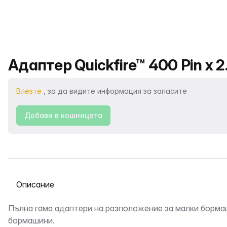
Име на продукта
Адаптер Quickfire™ 400 Pin x 2
Влезте
, за да видите информация за запасите
Добави в кошницата
Избор на раздел
Описание
Пълна гама адаптери на разположение за малки борма
бормашини.