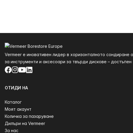
Долния
Vermeer е иновативен лидер в хоризонталното сондиране о
за инструменти и аксесоари за твърди дискове – достъпен з
Facebook
Instagram
YouTube
LinkedIn
ОТИДИ НА
Каталог
Моят акаунт
Количка за пазаруване
Дилъри на Vermeer
За нас