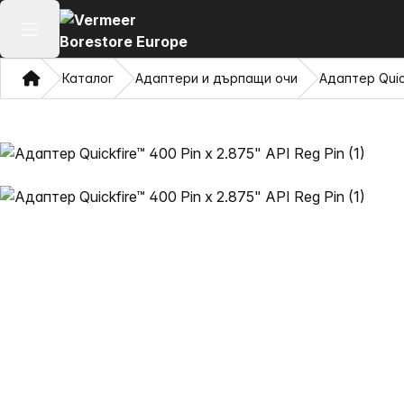
Отваряне на главното меню
Дом
Каталог
Адаптери и дърпащи очи
Адаптер Quick