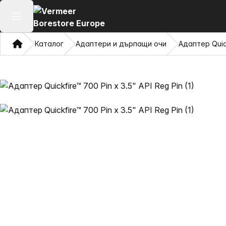
Отваряне на главното меню
Дом
Каталог
Адаптери и дърпащи очи
Адаптер Quick