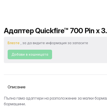
Име на продукта
Адаптер Quickfire™ 700 Pin x 3.
Влезте
, за да видите информация за запасите
Добави в кошницата
Избор на раздел
Описание
Пълна гама адаптери на разположение за малки борма
бормашини.