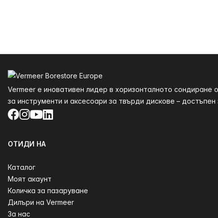
Долния
Vermeer е иновативен лидер в хоризонталното сондиране о
за инструменти и аксесоари за твърди дискове – достъпен з
Facebook
Instagram
YouTube
LinkedIn
ОТИДИ НА
Каталог
Моят акаунт
Количка за пазаруване
Дилъри на Vermeer
За нас