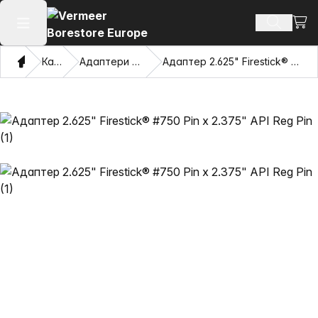
Прег
Търсене
Отваряне на главното меню
Дом
Каталог
Адаптери и дърпащи очи
Адаптер 2.625" Firestick® #750 Pin x 2.375" API Reg Pin