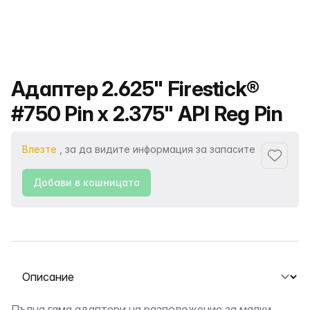
Име на продукта
Адаптер 2.625" Firestick®
#750 Pin x 2.375" API Reg Pin
Влезте
, за да видите информация за запасите
Добави
Добави в кошницата
Избор на раздел
Пълна гама адаптери на разположение за малки