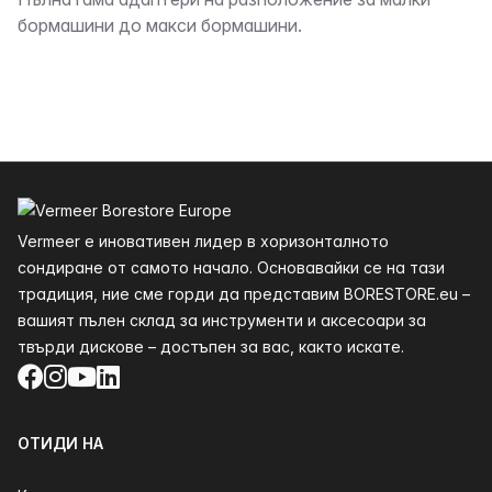
Описание
бормашини до макси бормашини.
Долния
Vermeer е иновативен лидер в хоризонталното
сондиране от самото начало. Основавайки се на тази
традиция, ние сме горди да представим BORESTORE.eu –
вашият пълен склад за инструменти и аксесоари за
твърди дискове – достъпен за вас, както искате.
Facebook
Instagram
YouTube
LinkedIn
ОТИДИ НА