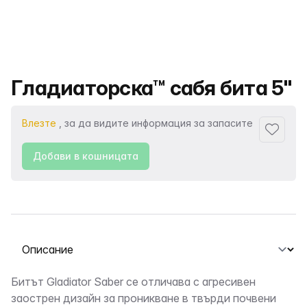
Име на продукта
Гладиаторска™ сабя бита 5"
Влезте
, за да видите информация за запасите
Добави
Добави в кошницата
Избор на раздел
Описание
Битът Gladiator Saber се отличава с агресивен
заострен дизайн за проникване в твърди почвени