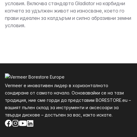
условия. Включва стандарта Gladiator на карбидни
копчета за удължен живот на износване, което го
прави идеален за калдъръм и силно абразивни земни
условия.
Долния
Vermeer е иновативен лидер в хоризонталното
сондиране от самото начало. Основавайки се на тази
традиция, ние сме горди да представим BORESTORE.eu –
вашият пълен склад за инструменти и аксесоари за
твърди дискове – достъпен за вас, както искате.
Facebook
Instagram
YouTube
LinkedIn