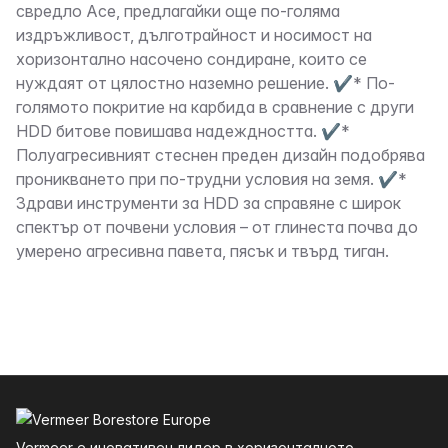
свредло Ace, предлагайки още по-голяма
издръжливост, дълготрайност и носимост на
хоризонтално насочено сондиране, които се
нуждаят от цялостно наземно решение. ✔* По-
голямото покритие на карбида в сравнение с други
HDD битове повишава надеждността. ✔*
Полуагресивният стеснен преден дизайн подобрява
проникването при по-трудни условия на земя. ✔*
Здрави инструменти за HDD за справяне с широк
спектър от почвени условия – от глинеста почва до
умерено агресивна павета, пясък и твърд тиган.
Долния
Vermeer е иновативен лидер в хоризонталното