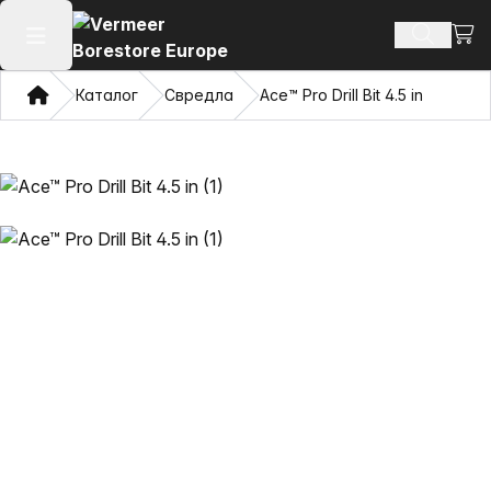
Прег
Търсене
Отваряне на главното меню
Дом
Каталог
Свредла
Ace™ Pro Drill Bit 4.5 in