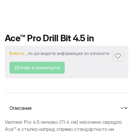
Име на продукта
Ace™ Pro Drill Bit 4.5 in
Влезте
, за да видите информация за запасите
Добави
Добави в кошницата
Избор на раздел
Описание
Vermeer Pro 4.5-инчово (11.4 см) насочено свредло
Ace™ е стъпка напред спрямо стандартното ни