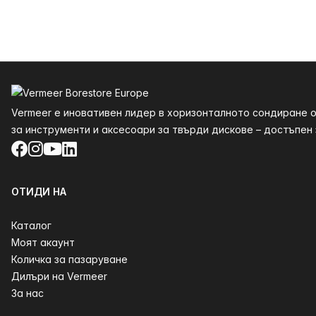
Долния
Vermeer е иновативен лидер в хоризонталното сондиране о
за инструменти и аксесоари за твърди дискове – достъпен з
Facebook
Instagram
YouTube
LinkedIn
ОТИДИ НА
Каталог
Моят акаунт
Количка за пазаруване
Дилъри на Vermeer
За нас