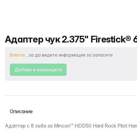
Име на продукта
Адаптер чук 2.375" Firestick® 
Влезте
, за да видите информация за запасите
Добави в кошницата
Избор на раздел
Описание
Адаптер с 8 зъба за Mincon™ HDD50 Hard Rock Pilot Ha