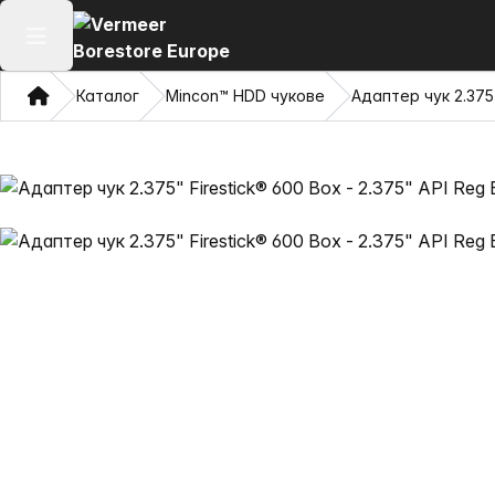
Отваряне на главното меню
Дом
Каталог
Mincon™ HDD чукове
Адаптер чук 2.375"