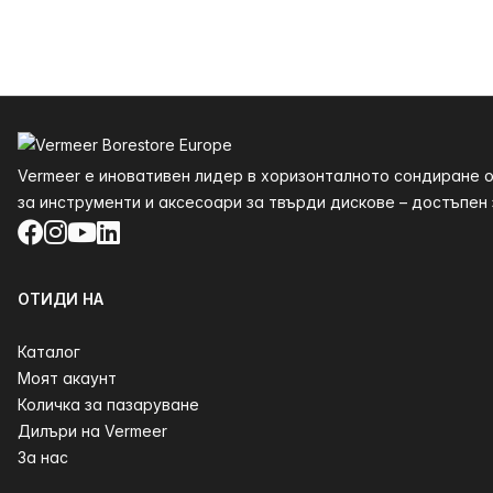
Долния
Vermeer е иновативен лидер в хоризонталното сондиране о
за инструменти и аксесоари за твърди дискове – достъпен з
Facebook
Instagram
YouTube
LinkedIn
ОТИДИ НА
Каталог
Моят акаунт
Количка за пазаруване
Дилъри на Vermeer
За нас