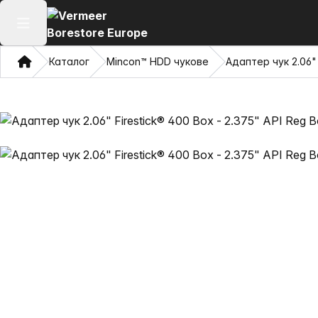
Отваряне на главното меню
Дом
Каталог
Mincon™ HDD чукове
Адаптер чук 2.06" 