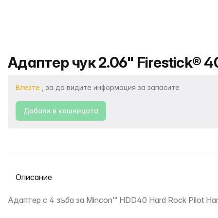
Име на продукта
Адаптер чук 2.06" Firestick® 4
Влезте
, за да видите информация за запасите
Добави в кошницата
Избор на раздел
Описание
Адаптер с 4 зъба за Mincon™ HDD40 Hard Rock Pilot Ha