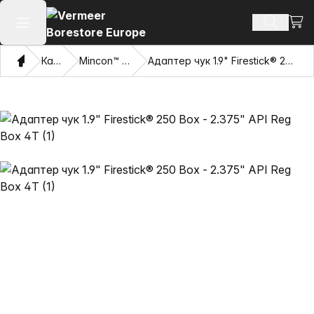
Прег
Търсене
Отваряне на главното меню
Дом
Каталог
Mincon™ HDD чукове
Адаптер чук 1.9" Firestick® 250 Box - 2.375" API Reg Box 4T