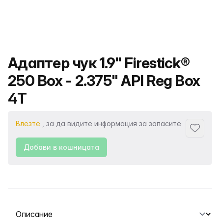
Име на продукта
Адаптер чук 1.9" Firestick®
250 Box - 2.375" API Reg Box
4T
Влезте
, за да видите информация за запасите
Добави
Добави в кошницата
Избор на раздел