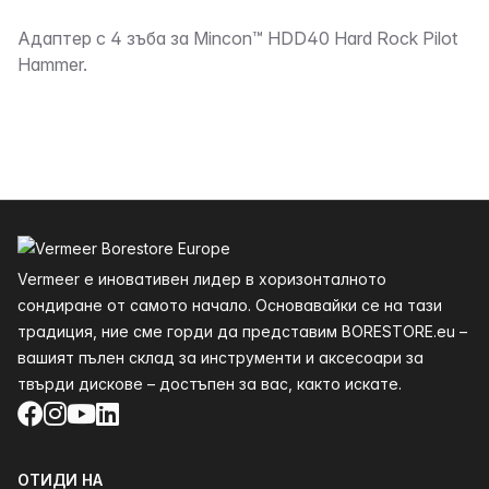
Описание
Адаптер с 4 зъба за Mincon™ HDD40 Hard Rock Pilot
Hammer.
Долния
Vermeer е иновативен лидер в хоризонталното
сондиране от самото начало. Основавайки се на тази
традиция, ние сме горди да представим BORESTORE.eu –
вашият пълен склад за инструменти и аксесоари за
твърди дискове – достъпен за вас, както искате.
Facebook
Instagram
YouTube
LinkedIn
ОТИДИ НА