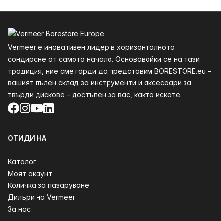
Долния
Vermeer е иновативен лидер в хоризонталното
сондиране от самото начало. Основавайки се на тази
традиция, ние сме горди да представим BORESTORE.eu –
вашият пълен склад за инструменти и аксесоари за
твърди дискове – достъпен за вас, както искате.
Facebook
Instagram
YouTube
LinkedIn
ОТИДИ НА
Каталог
Моят акаунт
Количка за пазаруване
Дилъри на Vermeer
За нас