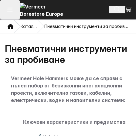
Прег
Търсене
Отваряне на главното меню
Дом
Каталог
Пневматични инструменти за пробиване
Пневматични инструменти
за пробиване
Vermeer Hole Hammers може да се справи с
пълен набор от безизкопни инсталационни
проекти, включително газови, кабелни,
електрически, водни и напоителни системи:
Ключови характеристики и предимства