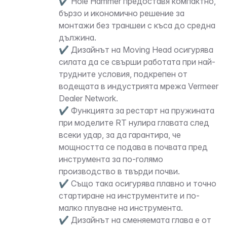
✔ Hole Hammer предоставя компактно,
бързо и икономично решение за
монтажи без траншеи с къса до средна
дължина.
✔ Дизайнът на Moving Head осигурява
силата да се свърши работата при най-
трудните условия, подкрепен от
водещата в индустрията мрежа Vermeer
Dealer Network.
✔ Функцията за рестарт на пружината
при моделите RT нулира главата след
всеки удар, за да гарантира, че
мощността се подава в почвата пред
инструмента за по-голямо
производство в твърди почви.
✔ Също така осигурява плавно и точно
стартиране на инструментите и по-
малко плуване на инструмента.
✔ Дизайнът на сменяемата глава е от