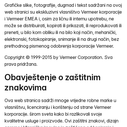
Grafičke slike, fotografije, dugmad i tekst sadržani na ovoj
web stranici su ekskluzivni vlasništvo Vermeer korporacije
i Vermeer EMEA i, osim za ličnu ili internu upotrebu, ne
može se distribuirati, kopirati ili prikazati, ili reprodukovati ili
preneti, u bilo kom obliku ili na bilo koji način, mehanički,
elektronski, fotokopiranje, snimanje ili na drugi način, bez
prethodnog pismenog odobrenja korporacije Vermeer.
Copyright © 1999-2015 by Vermeer Corporation. Sva
prava pridržana.
Obavještenje o zaštitnim
znakovima
Ova web stranica sadrži mnoge vrijedne robne marke u
vlasništvu, licenciranju i korištenju od strane Vermeer
korporacije. širom sveta kako bi razlikovali svoje
kvalitetne usluge i proizvode. Ovi zaštitni znakovi, dizajn