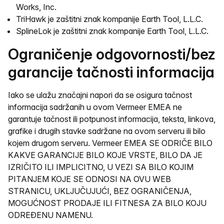
Works, Inc.
TriHawk je zaštitni znak kompanije Earth Tool, L.L.C.
SplineLok je zaštitni znak kompanije Earth Tool, L.L.C.
Ograničenje odgovornosti/bez
garancije tačnosti informacija
Iako se ulažu značajni napori da se osigura tačnost
informacija sadržanih u ovom Vermeer EMEA ne
garantuje tačnost ili potpunost informacija, teksta, linkova,
grafike i drugih stavke sadržane na ovom serveru ili bilo
kojem drugom serveru. Vermeer EMEA SE ODRIČE BILO
KAKVE GARANCIJE BILO KOJE VRSTE, BILO DA JE
IZRIČITO ILI IMPLICITNO, U VEZI SA BILO KOJIM
PITANJEM KOJE SE ODNOSI NA OVU WEB
STRANICU, UKLJUČUJUĆI, BEZ OGRANIČENJA,
MOGUĆNOST PRODAJE ILI FITNESA ZA BILO KOJU
ODREĐENU NAMENU.