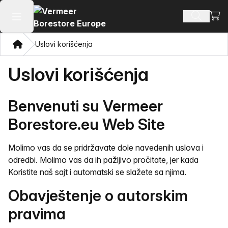
Prika
Pretraži
Otvori glavni meni
Dom
Uslovi korišćenja
Uslovi korišćenja
Benvenuti su Vermeer
Borestore.eu Web Site
Molimo vas da se pridržavate dole navedenih uslova i
odredbi. Molimo vas da ih pažljivo pročitate, jer kada
Koristite naš sajt i automatski se slažete sa njima.
Obavještenje o autorskim
pravima