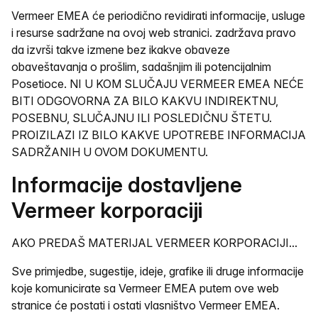
Vermeer EMEA će periodično revidirati informacije, usluge
i resurse sadržane na ovoj web stranici. zadržava pravo
da izvrši takve izmene bez ikakve obaveze
obaveštavanja o prošlim, sadašnjim ili potencijalnim
Posetioce. NI U KOM SLUČAJU VERMEER EMEA NEĆE
BITI ODGOVORNA ZA BILO KAKVU INDIREKTNU,
POSEBNU, SLUČAJNU ILI POSLEDIČNU ŠTETU.
PROIZILAZI IZ BILO KAKVE UPOTREBE INFORMACIJA
SADRŽANIH U OVOM DOKUMENTU.
Informacije dostavljene
Vermeer korporaciji
AKO PREDAŠ MATERIJAL VERMEER KORPORACIJI...
Sve primjedbe, sugestije, ideje, grafike ili druge informacije
koje komunicirate sa Vermeer EMEA putem ove web
stranice će postati i ostati vlasništvo Vermeer EMEA.