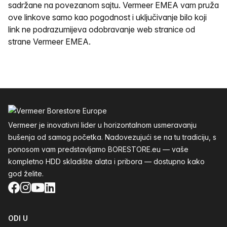
sadržane na povezanom sajtu. Vermeer EMEA vam pruža
ove linkove samo kao pogodnost i uključivanje bilo koji
link ne podrazumijeva odobravanje web stranice od
strane Vermeer EMEA.
Podnožje
Vermeer je inovativni lider u horizontalnom usmeravanju
bušenja od samog početka. Nadovezujući se na tu tradiciju, s
ponosom vam predstavljamo BORESTORE.eu — vaše
kompletno HDD skladište alata i pribora — dostupno kako
god želite.
Facebook
Instagram
YouTube
LinkedIn
ODI U