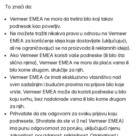
To znači da:
Vermeer EMEA ne mora da tretira bilo koji takav
podnesak kao poverljiv.
Ne možete tražiti nikakva prava u odnosu na Vermeer
EMEA za korišćenje ideja koje dostavljate (uključujući,
ali ne ograničavajući se na proizvoda ili reklamnih ideja).
Ako Vermeer EMEA koristi vaše podneske (ili bilo šta
slično njima), Vermeer EMEA ne mora da plaća vama ili
bilo kome drugom. drukčije za njih.
Vermeer EMEA će imati ekskluzivno vlasništvo nad
svim sadašnjim i budućim pravima na prijave bilo koje
vrste. Vermeer EMEA može da koristi podneske u bilo
koju svrhu, bez nadoknade vama ili bilo kome drugom
za njih.
Prihvatate da ste odgovorni za svaku prijavu koju
podnesete. Shvatate da ste vi (i ne) Vermeer EMEA)
ima punu odgovornost za poruku, uključujući njenu
zakonitost, pouzdanost, prikladnost, Originalnost i