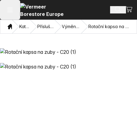
Zobra
Hledat p
Otevřít hlavní menu
Domov
Katalog
Příslušenství
Výměnné bity
Rotační kapsa na zuby - C20