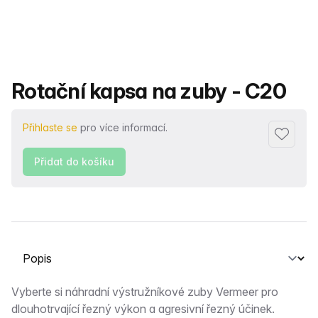
Název produktu
Rotační kapsa na zuby - C20
Přihlaste se
pro více informací.
Přidat d
Přidat do košíku
Vyberte kartu
Popis
Vyberte si náhradní výstružníkové zuby Vermeer pro
dlouhotrvající řezný výkon a agresivní řezný účinek.