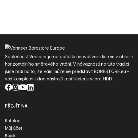
Zápatí
Společnost Vermeer je od počátku inovativním lídrem v oblasti
horizontálního směrového vrtání. V návaznosti na tuto tradici
jsme hrdí na to, že vám můžeme představit BORESTORE.eu –
váš kompletní sklad nástrojů a příslušenství pro HDD.
Facebook
Instagram
YouTube
LinkedIn
PŘEJÍT NA
Katalog
Můj účet
Košík