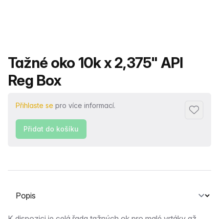
Název produktu
Tažné oko 10k x 2,375" API
Reg Box
Přihlaste se
pro více informací.
Přidat d
Přidat do košíku
Vyberte kartu
K dispozici je celá řada tažných ok pro malé vrtáky až