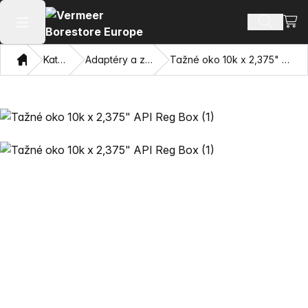
Zobra
Hledat p
Otevřít hlavní menu
Domov
Katalog
Adaptéry a závitníky
Tažné oko 10k x 2,375" API Reg Box