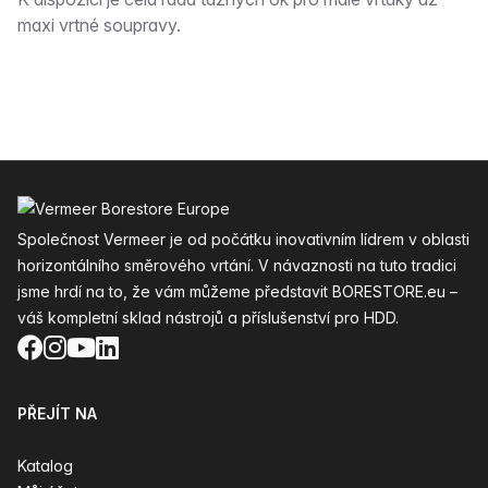
Popis
maxi vrtné soupravy.
Zápatí
Společnost Vermeer je od počátku inovativním lídrem v oblasti
horizontálního směrového vrtání. V návaznosti na tuto tradici
jsme hrdí na to, že vám můžeme představit BORESTORE.eu –
váš kompletní sklad nástrojů a příslušenství pro HDD.
Facebook
Instagram
YouTube
LinkedIn
PŘEJÍT NA
Katalog