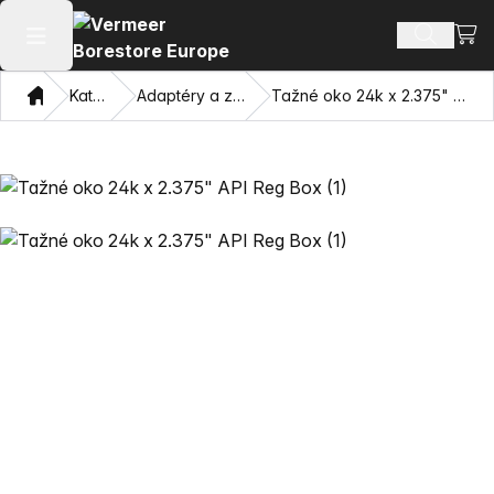
Zobra
Hledat p
Otevřít hlavní menu
Domov
Katalog
Adaptéry a závitníky
Tažné oko 24k x 2.375" API Reg Box