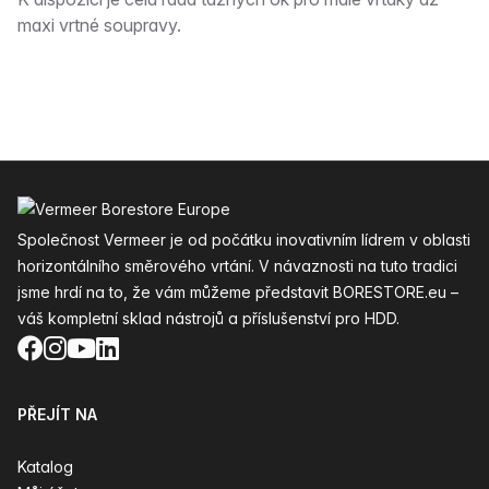
Popis
maxi vrtné soupravy.
Zápatí
Společnost Vermeer je od počátku inovativním lídrem v oblasti
horizontálního směrového vrtání. V návaznosti na tuto tradici
jsme hrdí na to, že vám můžeme představit BORESTORE.eu –
váš kompletní sklad nástrojů a příslušenství pro HDD.
Facebook
Instagram
YouTube
LinkedIn
PŘEJÍT NA
Katalog