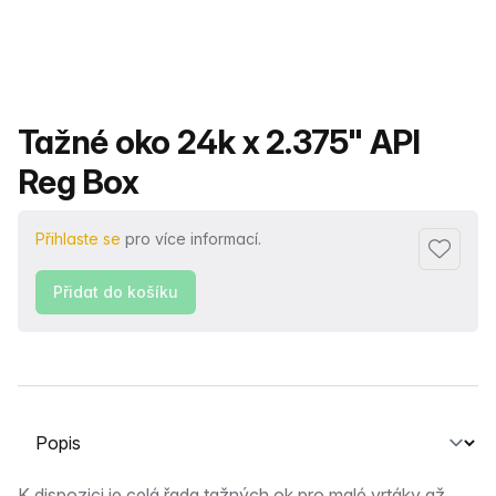
Název produktu
Tažné oko 24k x 2.375" API
Reg Box
Přihlaste se
pro více informací.
Přidat d
Přidat do košíku
Vyberte kartu
K dispozici je celá řada tažných ok pro malé vrtáky až