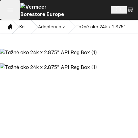
Zobra
Hledat p
Otevřít hlavní menu
Domov
Katalog
Adaptéry a závitníky
Tažné oko 24k x 2.875" API Reg Box