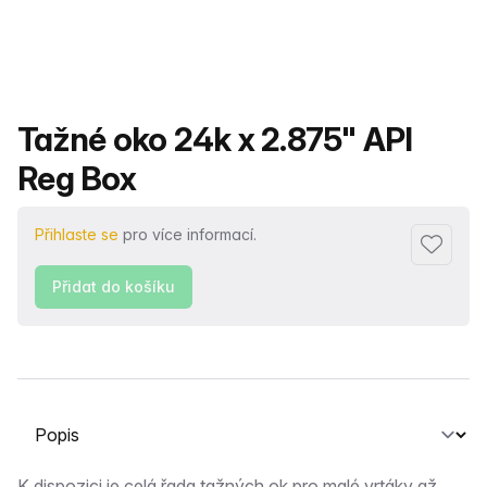
Název produktu
Tažné oko 24k x 2.875" API
Reg Box
Přihlaste se
pro více informací.
Přidat d
Přidat do košíku
Vyberte kartu
K dispozici je celá řada tažných ok pro malé vrtáky až