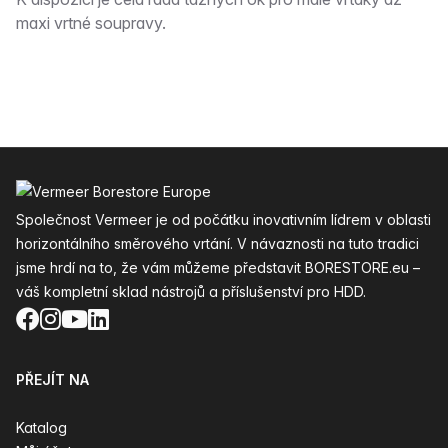
Popis
maxi vrtné soupravy.
Zápatí
Společnost Vermeer je od počátku inovativním lídrem v oblasti
horizontálního směrového vrtání. V návaznosti na tuto tradici
jsme hrdí na to, že vám můžeme představit BORESTORE.eu –
váš kompletní sklad nástrojů a příslušenství pro HDD.
Facebook
Instagram
YouTube
LinkedIn
PŘEJÍT NA
Katalog