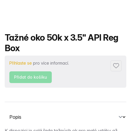
Název produktu
Tažné oko 50k x 3.5" API Reg
Box
Přihlaste se
pro více informací.
Přidat d
Přidat do košíku
Vyberte kartu
K dispozici je celá řada tažných ok pro malé vrtáky až