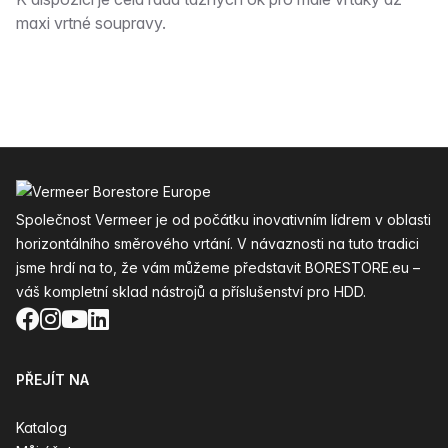
Popis
maxi vrtné soupravy.
Zápatí
Společnost Vermeer je od počátku inovativním lídrem v oblasti
horizontálního směrového vrtání. V návaznosti na tuto tradici
jsme hrdí na to, že vám můžeme představit BORESTORE.eu –
váš kompletní sklad nástrojů a příslušenství pro HDD.
Facebook
Instagram
YouTube
LinkedIn
PŘEJÍT NA
Katalog