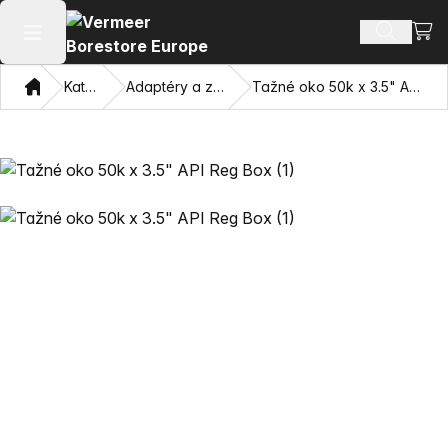
Zobra
Hledat p
Otevřít hlavní menu
Domov
Katalog
Adaptéry a závitníky
Tažné oko 50k x 3.5" API Reg Box