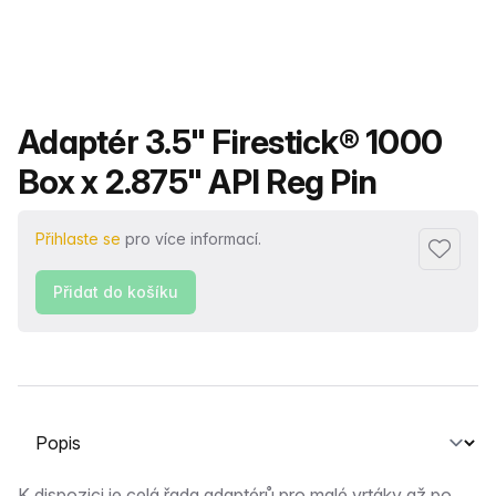
Název produktu
Adaptér 3.5" Firestick® 1000
Box x 2.875" API Reg Pin
Přihlaste se
pro více informací.
Přidat d
Přidat do košíku
Vyberte kartu
K dispozici je celá řada adaptérů pro malé vrtáky až po