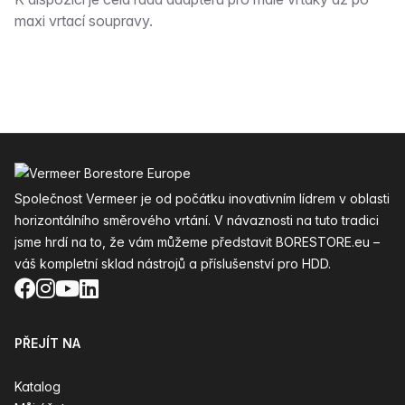
Popis
maxi vrtací soupravy.
Zápatí
Společnost Vermeer je od počátku inovativním lídrem v oblasti
horizontálního směrového vrtání. V návaznosti na tuto tradici
jsme hrdí na to, že vám můžeme představit BORESTORE.eu –
váš kompletní sklad nástrojů a příslušenství pro HDD.
Facebook
Instagram
YouTube
LinkedIn
PŘEJÍT NA
Katalog