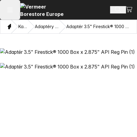
Zobra
Hledat p
Otevřít hlavní menu
Domov
Katalog
Adaptéry a závitníky
Adaptér 3.5" Firestick® 1000 Box x 2.875" API Reg Pin