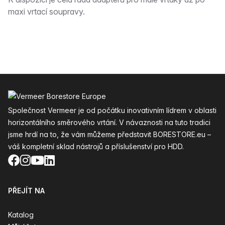
Popis
maxi vrtací soupravy.
Zápatí
Společnost Vermeer je od počátku inovativním lídrem v oblasti
horizontálního směrového vrtání. V návaznosti na tuto tradici
jsme hrdí na to, že vám můžeme představit BORESTORE.eu –
váš kompletní sklad nástrojů a příslušenství pro HDD.
Facebook
Instagram
YouTube
LinkedIn
PŘEJÍT NA
Katalog