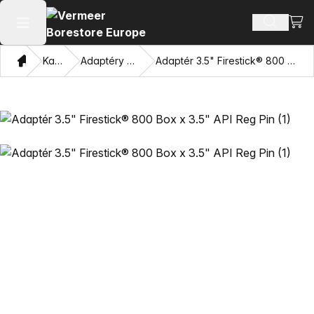
Zobra
Hledat p
Otevřít hlavní menu
Domov
Katalog
Adaptéry a závitníky
Adaptér 3.5" Firestick® 800 Box x 3.5" API Reg Pin