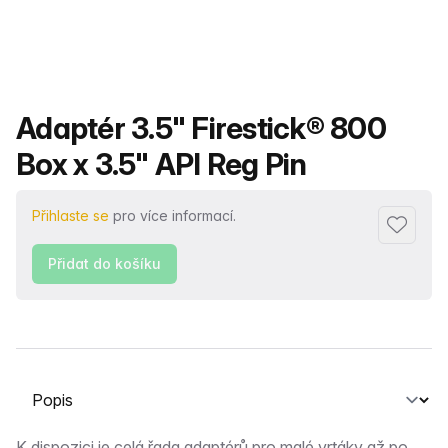
Název produktu
Adaptér 3.5" Firestick® 800
Box x 3.5" API Reg Pin
Přihlaste se
pro více informací.
Přidat d
Přidat do košíku
Vyberte kartu
K dispozici je celá řada adaptérů pro malé vrtáky až po