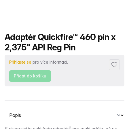
Název produktu
Adaptér Quickfire™ 460 pin x
2,375" API Reg Pin
Přihlaste se
pro více informací.
Přidat d
Přidat do košíku
Vyberte kartu
K dispozici je celá řada adaptérů pro malé vrtáky až po