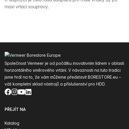
Popis
maxi vrtací soupravy.
Zápatí
Společnost Vermeer je od počátku inovativním lídrem v oblasti
horizontálního směrového vrtání. V návaznosti na tuto tradici
jsme hrdí na to, že vám můžeme představit BORESTORE.eu –
váš kompletní sklad nástrojů a příslušenství pro HDD.
Facebook
Instagram
YouTube
LinkedIn
PŘEJÍT NA
Katalog