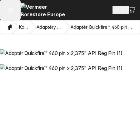
Zobra
Hledat p
Otevřít hlavní menu
Domov
Katalog
Adaptéry a závitníky
Adaptér Quickfire™ 460 pin x 2,375" API Reg Pin