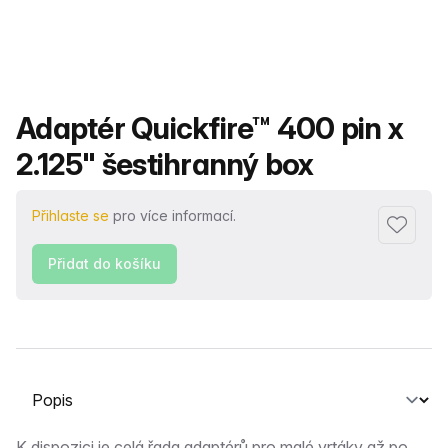
Název produktu
Adaptér Quickfire™ 400 pin x
2.125" šestihranný box
Přihlaste se
pro více informací.
Přidat d
Přidat do košíku
Vyberte kartu
K dispozici je celá řada adaptérů pro malé vrtáky až po