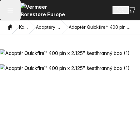
Zobra
Hledat p
Otevřít hlavní menu
Domov
Katalog
Adaptéry a závitníky
Adaptér Quickfire™ 400 pin x 2.125" šestihranný box