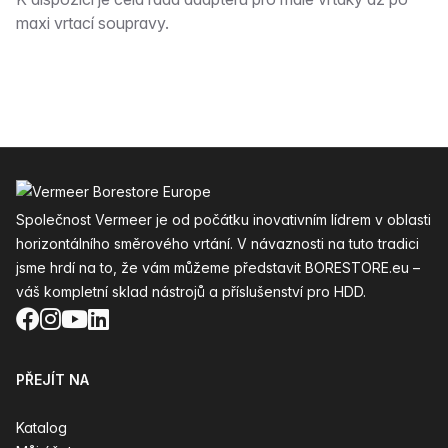
Popis
maxi vrtací soupravy.
Zápatí
Společnost Vermeer je od počátku inovativním lídrem v oblasti
horizontálního směrového vrtání. V návaznosti na tuto tradici
jsme hrdí na to, že vám můžeme představit BORESTORE.eu –
váš kompletní sklad nástrojů a příslušenství pro HDD.
Facebook
Instagram
YouTube
LinkedIn
PŘEJÍT NA
Katalog