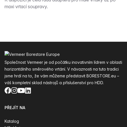
Popis
maxi vrtací soupravy.
Zápatí
Společnost Vermeer je od počátku inovativním lídrem v oblasti
horizontálního směrového vrtání. V návaznosti na tuto tradici
jsme hrdí na to, že vám můžeme představit BORESTORE.eu –
váš kompletní sklad nástrojů a příslušenství pro HDD.
Facebook
Instagram
YouTube
LinkedIn
PŘEJÍT NA
Katalog