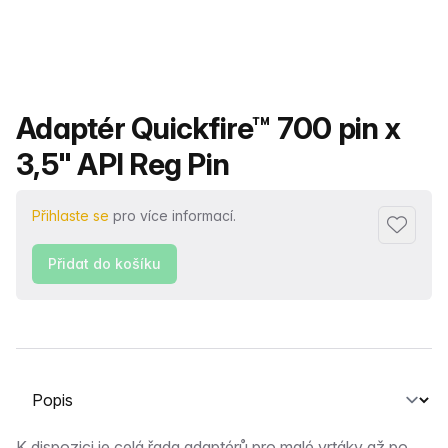
Název produktu
Adaptér Quickfire™ 700 pin x
3,5" API Reg Pin
Přihlaste se
pro více informací.
Přidat d
Přidat do košíku
Vyberte kartu
K dispozici je celá řada adaptérů pro malé vrtáky až po