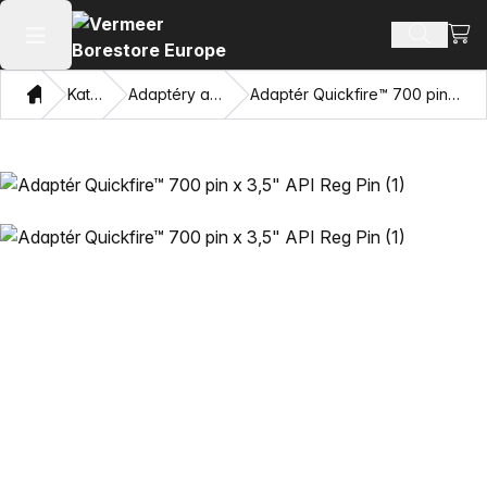
Zobra
Hledat p
Otevřít hlavní menu
Domov
Katalog
Adaptéry a závitníky
Adaptér Quickfire™ 700 pin x 3,5" API Reg Pin