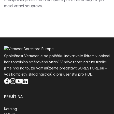
Popis
maxi vrtací soupravy.
Zápatí
Společnost Vermeer je od počátku inovativním lídrem v oblasti
horizontálního směrového vrtání. V návaznosti na tuto tradici
jsme hrdí na to, že vám můžeme představit BORESTORE.eu –
váš kompletní sklad nástrojů a příslušenství pro HDD.
Facebook
Instagram
YouTube
LinkedIn
PŘEJÍT NA
Katalog