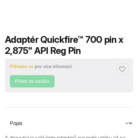
Název produktu
Adaptér Quickfire™ 700 pin x
2,875" API Reg Pin
Přihlaste se
pro více informací.
Přidat d
Přidat do košíku
Vyberte kartu
K dispozici je celá řada adaptérů pro malé vrtáky až po