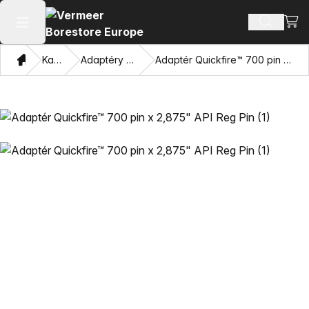
Zobra
Hledat p
Otevřít hlavní menu
Domov
Katalog
Adaptéry a závitníky
Adaptér Quickfire™ 700 pin x 2,875" API Reg Pin