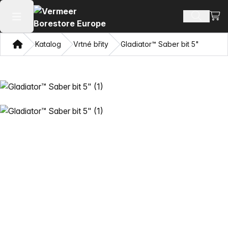
Zobra
Hledat p
Otevřít hlavní menu
Domov
Katalog
Vrtné břity
Gladiator™ Saber bit 5"