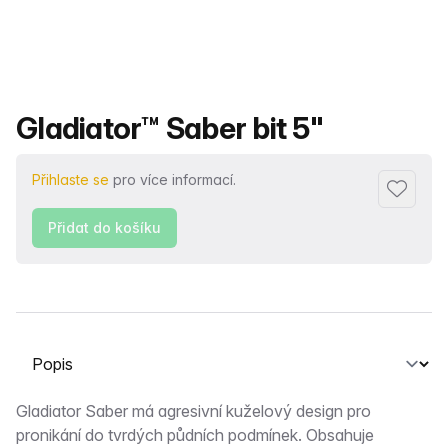
Název produktu
Gladiator™ Saber bit 5"
Přihlaste se
pro více informací.
Přidat d
Přidat do košíku
Vyberte kartu
Popis
Gladiator Saber má agresivní kuželový design pro
pronikání do tvrdých půdních podmínek. Obsahuje