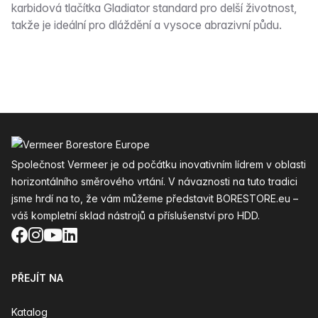
karbidová tlačítka Gladiator standard pro delší životnost,
takže je ideální pro dláždění a vysoce abrazivní půdu.
Zápatí
Společnost Vermeer je od počátku inovativním lídrem v oblasti
horizontálního směrového vrtání. V návaznosti na tuto tradici
jsme hrdí na to, že vám můžeme představit BORESTORE.eu –
váš kompletní sklad nástrojů a příslušenství pro HDD.
Facebook
Instagram
YouTube
LinkedIn
PŘEJÍT NA
Katalog