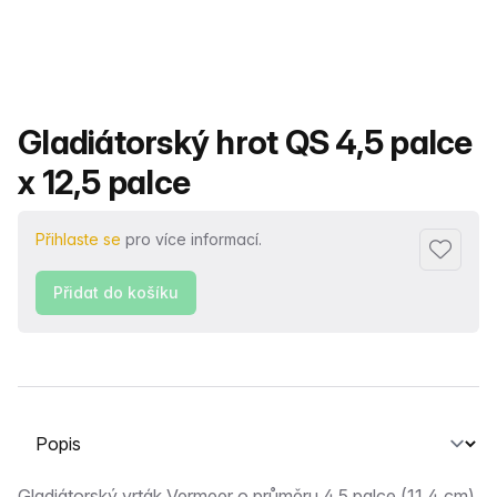
Název produktu
Gladiátorský hrot QS 4,5 palce
x 12,5 palce
Přihlaste se
pro více informací.
Přidat d
Přidat do košíku
Vyberte kartu
Gladiátorský vrták Vermeer o průměru 4,5 palce (11,4 cm)