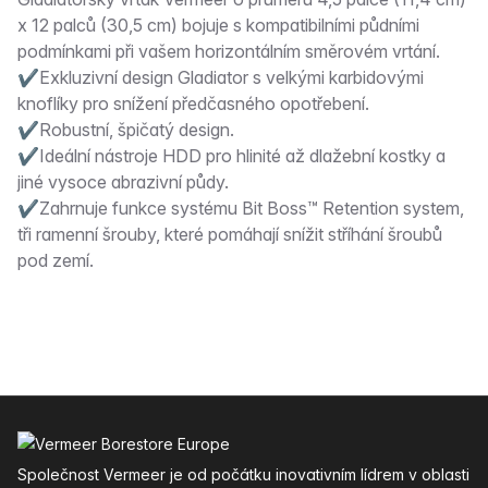
Popis
x 12 palců (30,5 cm) bojuje s kompatibilními půdními
podmínkami při vašem horizontálním směrovém vrtání.
✔Exkluzivní design Gladiator s velkými karbidovými
knoflíky pro snížení předčasného opotřebení.
✔Robustní, špičatý design.
✔Ideální nástroje HDD pro hlinité až dlažební kostky a
jiné vysoce abrazivní půdy.
✔Zahrnuje funkce systému Bit Boss™ Retention system,
tři ramenní šrouby, které pomáhají snížit stříhání šroubů
pod zemí.
Zápatí
Společnost Vermeer je od počátku inovativním lídrem v oblasti