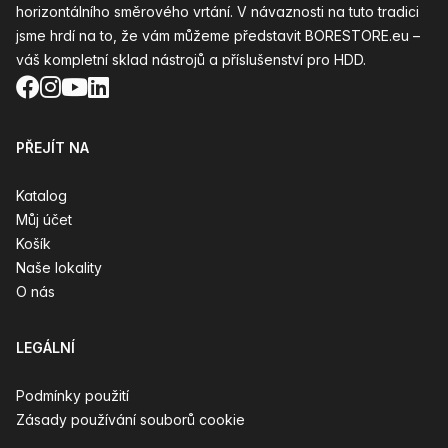
horizontálního směrového vrtání. V návaznosti na tuto tradici
jsme hrdí na to, že vám můžeme představit BORESTORE.eu –
váš kompletní sklad nástrojů a příslušenství pro HDD.
Facebook
Instagram
YouTube
LinkedIn
PŘEJÍT NA
Katalog
Můj účet
Košík
Naše lokality
O nás
LEGÁLNÍ
Podmínky použití
Zásady používání souborů cookie