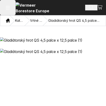
Zobra
Hledat p
Otevřít hlavní menu
Domov
Katalog
Vrtné břity
Gladiátorský hrot QS 4,5 palce x 12,5 palce