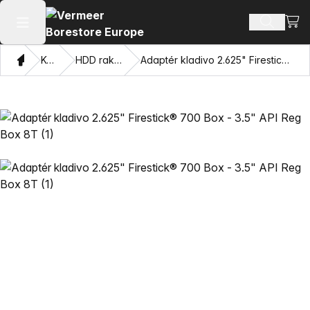
Zobra
Hledat p
Otevřít hlavní menu
Domov
Katalog
HDD rakety Mincon™
Adaptér kladivo 2.625" Firestick® 700 Box - 3.5" API Reg Box 8T