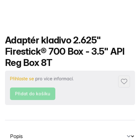
Název produktu
Adaptér kladivo 2.625"
Firestick® 700 Box - 3.5" API
Reg Box 8T
Přihlaste se
pro více informací.
Přidat d
Přidat do košíku
Vyberte kartu