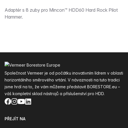
Popis
Adaptér s 8 zuby pro Mincon™ HDD60 Hard Rock Pilot
Hammer.
Zápatí
Společnost Vermeer je od počátku inovativním lídrem v oblasti
horizontálního směrového vrtání. V návaznosti na tuto tradici
jsme hrdí na to, že vám můžeme představit BORESTORE.eu –
váš kompletní sklad nástrojů a příslušenství pro HDD.
Facebook
Instagram
YouTube
LinkedIn
PŘEJÍT NA