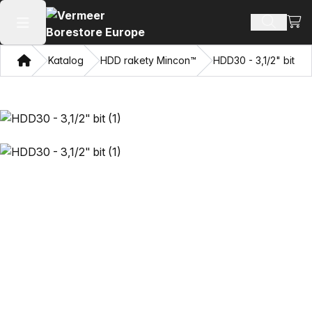
Zobra
Hledat p
Otevřít hlavní menu
Domov
Katalog
HDD rakety Mincon™
HDD30 - 3,1/2" bit