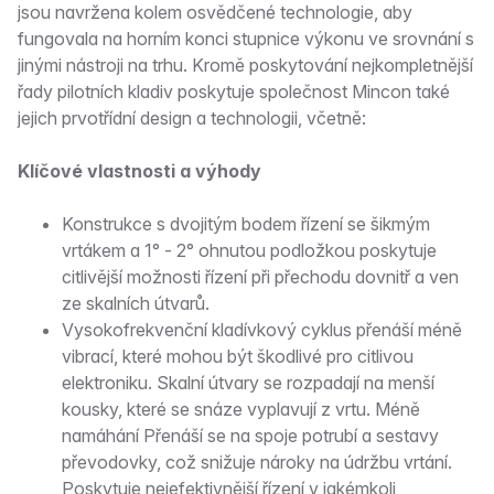
jsou navržena kolem osvědčené technologie, aby
fungovala na horním konci stupnice výkonu ve srovnání s
jinými nástroji na trhu. Kromě poskytování nejkompletnější
řady pilotních kladiv poskytuje společnost Mincon také
jejich prvotřídní design a technologii, včetně:
Klíčové vlastnosti a výhody
Konstrukce s dvojitým bodem řízení se šikmým
vrtákem a 1° - 2° ohnutou podložkou poskytuje
citlivější možnosti řízení při přechodu dovnitř a ven
ze skalních útvarů.
Vysokofrekvenční kladívkový cyklus přenáší méně
vibrací, které mohou být škodlivé pro citlivou
elektroniku. Skalní útvary se rozpadají na menší
kousky, které se snáze vyplavují z vrtu. Méně
namáhání Přenáší se na spoje potrubí a sestavy
převodovky, což snižuje nároky na údržbu vrtání.
Poskytuje nejefektivnější řízení v jakémkoli