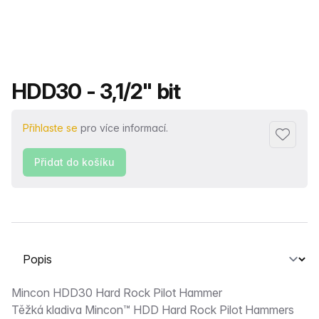
Název produktu
HDD30 - 3,1/2" bit
Přihlaste se
pro více informací.
Přidat d
Přidat do košíku
Vyberte kartu
Popis
Mincon HDD30 Hard Rock Pilot Hammer
Těžká kladiva Mincon™ HDD Hard Rock Pilot Hammers