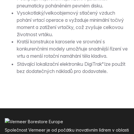
pneumaticky poháněném pevném disku.
Vysokotlaký/velkoobjemový stlačený vzduch
pohání vrtací operace a vyžaduje minimální točivý
moment a zatížení vrtačky, což zvyšuje celkovou
životnost vrtáku.
Kratší konstrukce karoserie ve srovnání s
konkurenčními modely umožňuje snadnější řízení ve
vrtu a menší rotační namáhání těla kladiva.
Stávající lokalizační elektroniku DigiTrak
lze použít
®
bez dodatečných nákladů pro dodavatele.
Zápatí
Společnost Vermeer je od počátku inovativním lídrem v oblasti