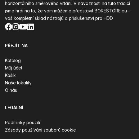
horizontálního směrového vrtání. V návaznosti na tuto tradici
jsme hrdí na to, že vám můžeme představit BORESTORE.eu –
váš kompletní sklad nástrojů a příslušenství pro HDD.
Facebook
Instagram
YouTube
LinkedIn
PŘEJÍT NA
Katalog
Můj účet
Košík
Naše lokality
O nás
LEGÁLNÍ
Podmínky použití
Zásady používání souborů cookie