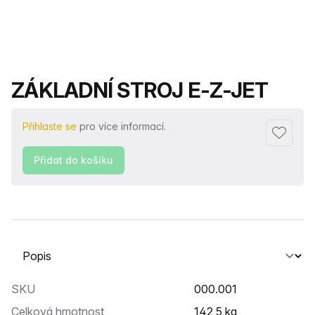
Název produktu
ZÁKLADNÍ STROJ E-Z-JET
Přihlaste se
pro více informací.
Přidat d
Přidat do košíku
Vyberte kartu
SKU
000.001
Celková hmotnost
142,5 kg