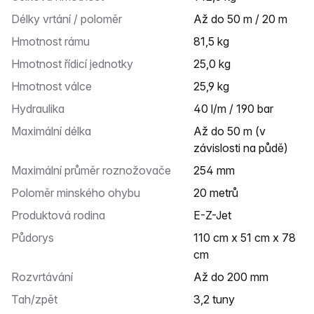
Délky vrtání / poloměr
až do 50 m / 20 m
Hmotnost rámu
81,5 kg
Hmotnost řídicí jednotky
25,0 kg
Hmotnost válce
25,9 kg
Hydraulika
40 l/m / 190 bar
Maximální délka
Až do 50 m (v
závislosti na půdě)
Maximální průměr roznožovače
254 mm
Poloměr minského ohybu
20 metrů
Produktová rodina
E-Z-Jet
Půdorys
110 cm x 51 cm x 78
cm
Rozvrtávání
až do 200 mm
Tah/zpět
3,2 tuny