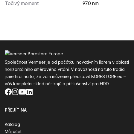
Točivý moment
970 nm
Zápatí
Společnost Vermeer je od počátku inovativním lídrem v oblasti
horizontálního směrového vrtání. V návaznosti na tuto tradici
jsme hrdí na to, že vám můžeme představit BORESTORE.eu –
váš kompletní sklad nástrojů a příslušenství pro HDD.
Facebook
Instagram
YouTube
LinkedIn
PŘEJÍT NA
Katalog
Můj účet