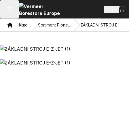
Zobra
Hledat p
Otevřít hlavní menu
Domov
Katalog
Sortiment Pioneerbore
ZÁKLADNÍ STROJ E-Z-JET