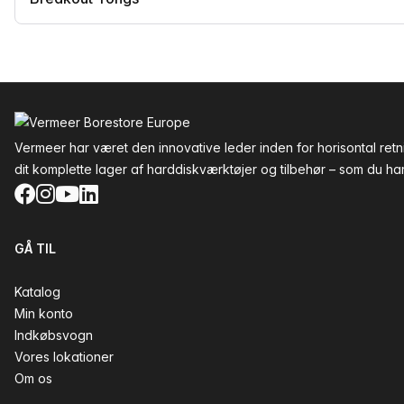
Sidefod
Vermeer har været den innovative leder inden for horisontal re
dit komplette lager af harddiskværktøjer og tilbehør – som du har 
Facebook
Instagram
YouTube
LinkedIn
GÅ TIL
Katalog
Min konto
Indkøbsvogn
Vores lokationer
Om os