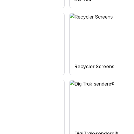
Recycler Screens
DigiTrak-sendere®