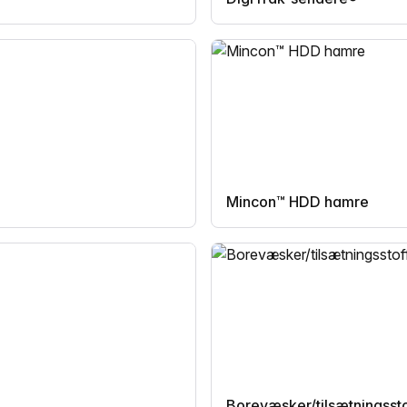
Mincon™ HDD hamre
Borevæsker/tilsætningssto