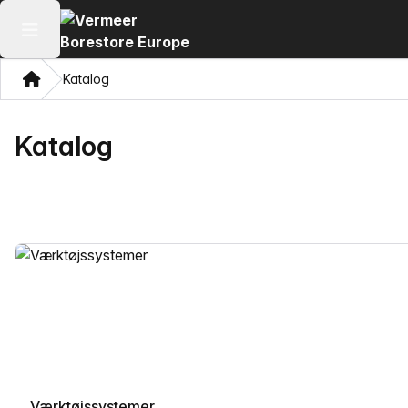
Åbn hovedmenuen
Hjem
Katalog
Katalog
Værktøjssystemer