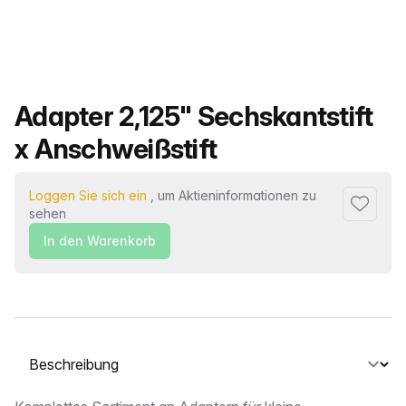
Produktname
Adapter 2,125" Sechskantstift
x Anschweißstift
Loggen Sie sich ein
, um Aktieninformationen zu
Zu Favor
sehen
In den Warenkorb
Wählen Sie eine Registerkarte aus