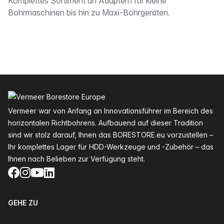
Beschreibung
Komplettes Sortiment an Adaptern für kleine
Bohrmaschinen bis hin zu Maxi-Bohrgeräten.
Fußzeile
Vermeer war von Anfang an Innovationsführer im Bereich des
horizontalen Richtbohrens. Aufbauend auf dieser Tradition
sind wir stolz darauf, Ihnen das BORESTORE.eu vorzustellen –
Ihr komplettes Lager für HDD-Werkzeuge und -Zubehör – das
Ihnen nach Belieben zur Verfügung steht.
Facebook
Instagram
YouTube
LinkedIn
GEHE ZU