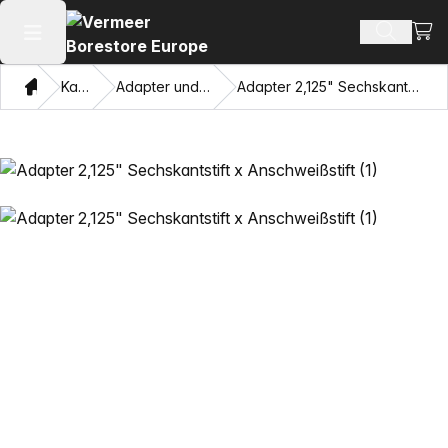
Ware
Produkt
Hauptmenü öffnen
Heim
Katalog
Adapter und Ziehaugen
Adapter 2,125" Sechskantstift x Anschweißstift