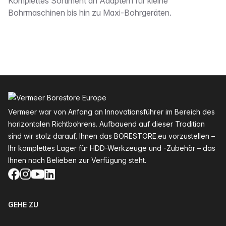
Beschreibung
Komplettes Sortiment an Adaptern für kleine
Bohrmaschinen bis hin zu Maxi-Bohrgeräten.
Fußzeile
Vermeer war von Anfang an Innovationsführer im Bereich des
horizontalen Richtbohrens. Aufbauend auf dieser Tradition
sind wir stolz darauf, Ihnen das BORESTORE.eu vorzustellen –
Ihr komplettes Lager für HDD-Werkzeuge und -Zubehör – das
Ihnen nach Belieben zur Verfügung steht.
Facebook
Instagram
YouTube
LinkedIn
GEHE ZU