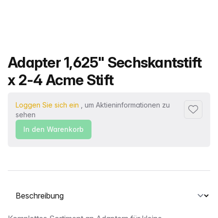
Produktname
Adapter 1,625" Sechskantstift
x 2-4 Acme Stift
Loggen Sie sich ein
, um Aktieninformationen zu
Zu Favor
sehen
In den Warenkorb
Wählen Sie eine Registerkarte aus