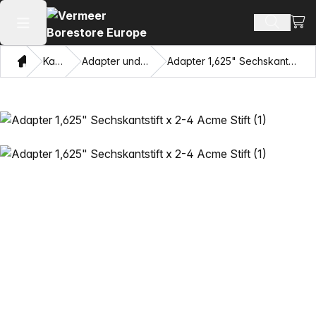
Ware
Produkt
Hauptmenü öffnen
Heim
Katalog
Adapter und Ziehaugen
Adapter 1,625" Sechskantstift x 2-4 Acme Stift