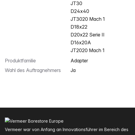
JT30
D24x40
JT3020 Mach 1
D18x22
D20x22 Serie II
D16x20A
JT2020 Mach 1
Produktfamilie
Adapter
Wahl des Auftragnehmers
Ja
Fußzeile
Vermeer war von Anfang an Innovationsführer im Bereich des