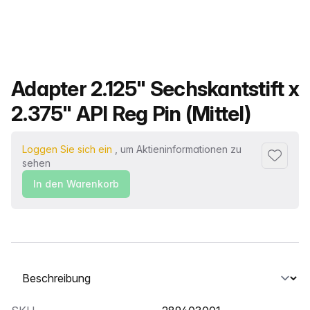
Produktname
Adapter 2.125" Sechskantstift x
2.375" API Reg Pin (Mittel)
Loggen Sie sich ein
, um Aktieninformationen zu
Zu Favor
sehen
In den Warenkorb
Wählen Sie eine Registerkarte aus