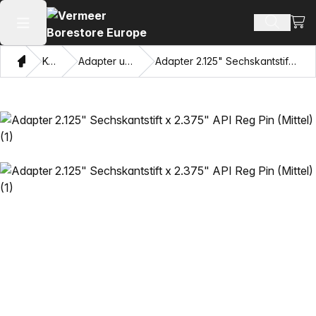
Ware
Produkt
Hauptmenü öffnen
Heim
Katalog
Adapter und Ziehaugen
Adapter 2.125" Sechskantstift x 2.375" API Reg Pin (Mittel)