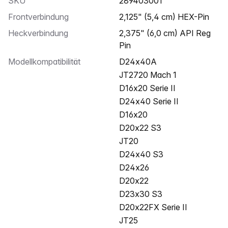
SKU
289403001
Frontverbindung
2,125" (5,4 cm) HEX-Pin
Heckverbindung
2,375" (6,0 cm) API Reg
Pin
Modellkompatibilität
D24x40A
JT2720 Mach 1
D16x20 Serie II
D24x40 Serie II
D16x20
D20x22 S3
JT20
D24x40 S3
D24x26
D20x22
D23x30 S3
D20x22FX Serie II
JT25