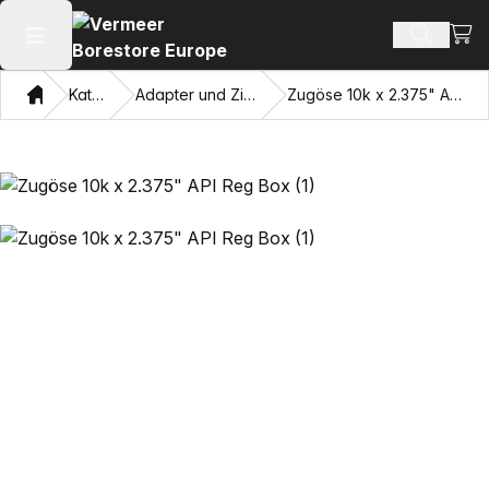
Ware
Produkt
Hauptmenü öffnen
Heim
Katalog
Adapter und Ziehaugen
Zugöse 10k x 2.375" API Reg Box