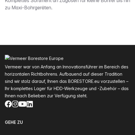
Beschreibung
Komplettes Sortiment an Zugösen für kleine Bohrer bis hin
zu Maxi-Bohrgeräten.
Fußzeile
Vermeer war von Anfang an Innovationsführer im Bereich des
horizontalen Richtbohrens. Aufbauend auf dieser Tradition
sind wir stolz darauf, Ihnen das BORESTORE.eu vorzustellen –
Ihr komplettes Lager für HDD-Werkzeuge und -Zubehör – das
Ihnen nach Belieben zur Verfügung steht.
Facebook
Instagram
YouTube
LinkedIn
GEHE ZU