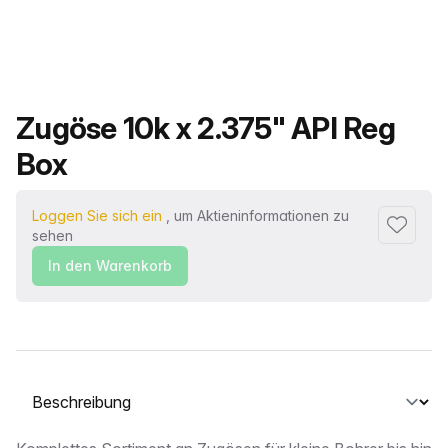
Produktname
Zugöse 10k x 2.375" API Reg
Box
Loggen Sie sich ein
, um Aktieninformationen zu
Zu Favor
sehen
In den Warenkorb
Wählen Sie eine Registerkarte aus