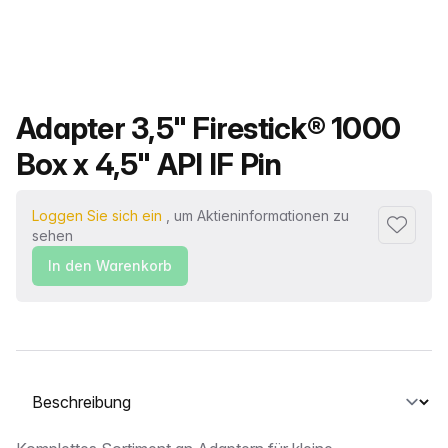
Produktname
Adapter 3,5" Firestick® 1000
Box x 4,5" API IF Pin
Loggen Sie sich ein
, um Aktieninformationen zu
Zu Favor
sehen
In den Warenkorb
Wählen Sie eine Registerkarte aus