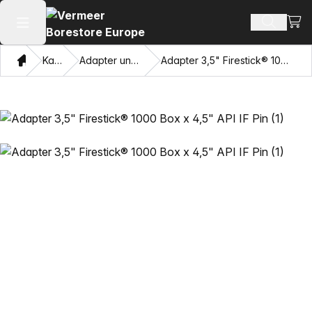
Ware
Produkt
Hauptmenü öffnen
Heim
Katalog
Adapter und Ziehaugen
Adapter 3,5" Firestick® 1000 Box x 4,5" API IF Pin