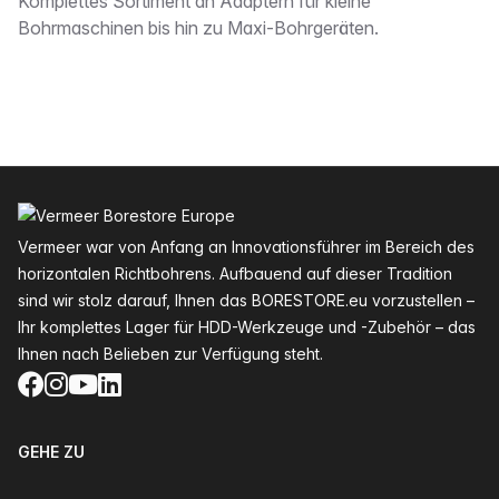
Beschreibung
Komplettes Sortiment an Adaptern für kleine
Bohrmaschinen bis hin zu Maxi-Bohrgeräten.
Fußzeile
Vermeer war von Anfang an Innovationsführer im Bereich des
horizontalen Richtbohrens. Aufbauend auf dieser Tradition
sind wir stolz darauf, Ihnen das BORESTORE.eu vorzustellen –
Ihr komplettes Lager für HDD-Werkzeuge und -Zubehör – das
Ihnen nach Belieben zur Verfügung steht.
Facebook
Instagram
YouTube
LinkedIn
GEHE ZU