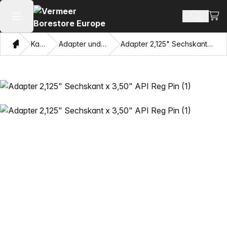
Ware
Produkt
Hauptmenü öffnen
Heim
Katalog
Adapter und Ziehaugen
Adapter 2,125" Sechskant x 3,50" API Reg Pin