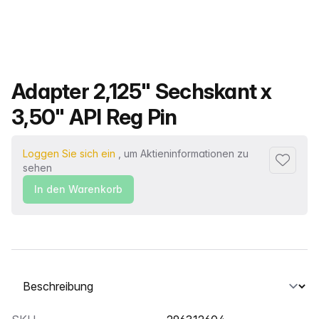
Produktname
Adapter 2,125" Sechskant x
3,50" API Reg Pin
Loggen Sie sich ein
, um Aktieninformationen zu
Zu Favor
sehen
In den Warenkorb
Wählen Sie eine Registerkarte aus