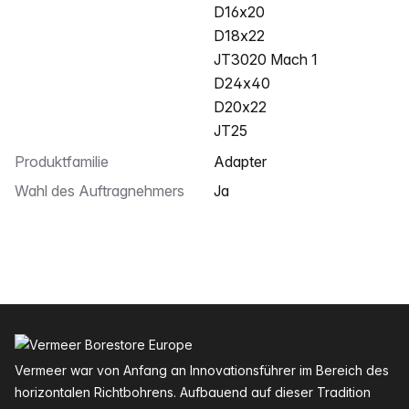
D16x20
D18x22
JT3020 Mach 1
D24x40
D20x22
JT25
Produktfamilie
Adapter
Wahl des Auftragnehmers
Ja
Fußzeile
Vermeer war von Anfang an Innovationsführer im Bereich des
horizontalen Richtbohrens. Aufbauend auf dieser Tradition