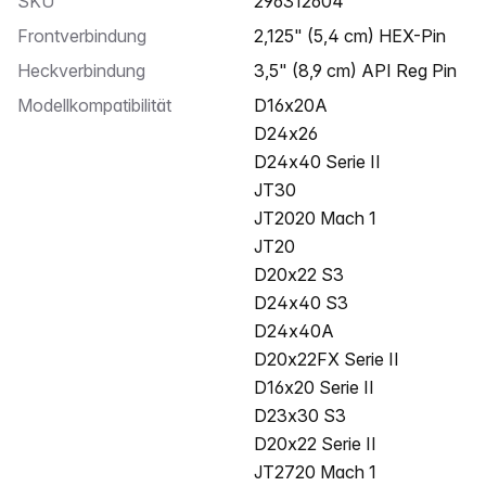
SKU
296312604
Frontverbindung
2,125" (5,4 cm) HEX-Pin
Heckverbindung
3,5" (8,9 cm) API Reg Pin
Modellkompatibilität
D16x20A
D24x26
D24x40 Serie II
JT30
JT2020 Mach 1
JT20
D20x22 S3
D24x40 S3
D24x40A
D20x22FX Serie II
D16x20 Serie II
D23x30 S3
D20x22 Serie II
JT2720 Mach 1