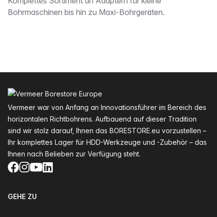
Beschreibung
Komplettes Sortiment an Adaptern für kleine
Bohrmaschinen bis hin zu Maxi-Bohrgeräten.
Fußzeile
Vermeer war von Anfang an Innovationsführer im Bereich des
horizontalen Richtbohrens. Aufbauend auf dieser Tradition
sind wir stolz darauf, Ihnen das BORESTORE.eu vorzustellen –
Ihr komplettes Lager für HDD-Werkzeuge und -Zubehör – das
Ihnen nach Belieben zur Verfügung steht.
Facebook
Instagram
YouTube
LinkedIn
GEHE ZU