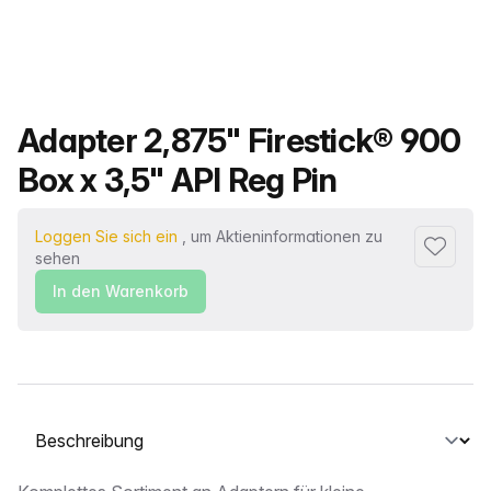
Produktname
Adapter 2,875" Firestick® 900
Box x 3,5" API Reg Pin
Loggen Sie sich ein
, um Aktieninformationen zu
Zu Favor
sehen
In den Warenkorb
Wählen Sie eine Registerkarte aus