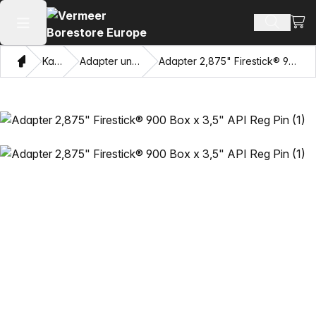
Ware
Produkt
Hauptmenü öffnen
Heim
Katalog
Adapter und Ziehaugen
Adapter 2,875" Firestick® 900 Box x 3,5" API Reg Pin