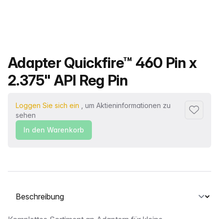
Produktname
Adapter Quickfire™ 460 Pin x
2.375" API Reg Pin
Loggen Sie sich ein
, um Aktieninformationen zu
Zu Favor
sehen
In den Warenkorb
Wählen Sie eine Registerkarte aus