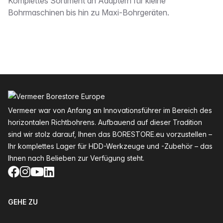
Beschreibung
Komplettes Sortiment an Adaptern für kleine
Bohrmaschinen bis hin zu Maxi-Bohrgeräten.
Fußzeile
Vermeer war von Anfang an Innovationsführer im Bereich des
horizontalen Richtbohrens. Aufbauend auf dieser Tradition
sind wir stolz darauf, Ihnen das BORESTORE.eu vorzustellen –
Ihr komplettes Lager für HDD-Werkzeuge und -Zubehör – das
Ihnen nach Belieben zur Verfügung steht.
Facebook
Instagram
YouTube
LinkedIn
GEHE ZU