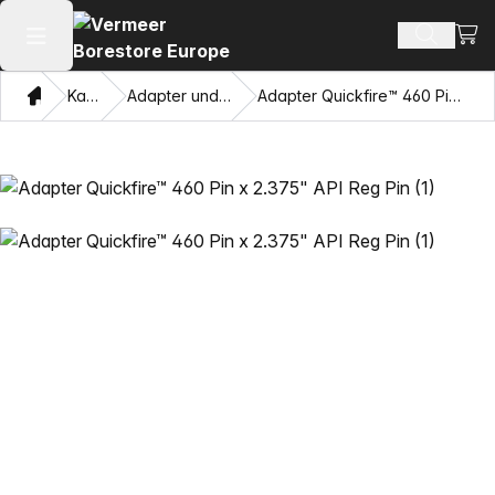
Ware
Produkt
Hauptmenü öffnen
Heim
Katalog
Adapter und Ziehaugen
Adapter Quickfire™ 460 Pin x 2.375" API Reg Pin