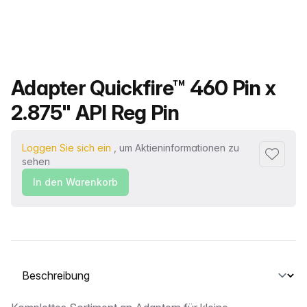
Produktname
Adapter Quickfire™ 460 Pin x
2.875" API Reg Pin
Loggen Sie sich ein
, um Aktieninformationen zu
Zu Favor
sehen
In den Warenkorb
Wählen Sie eine Registerkarte aus