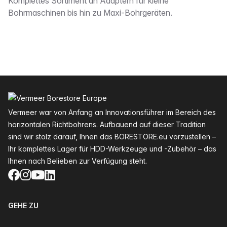
Beschreibung
Komplettes Sortiment an Adaptern für kleine
Bohrmaschinen bis hin zu Maxi-Bohrgeräten.
Fußzeile
Vermeer war von Anfang an Innovationsführer im Bereich des
horizontalen Richtbohrens. Aufbauend auf dieser Tradition
sind wir stolz darauf, Ihnen das BORESTORE.eu vorzustellen –
Ihr komplettes Lager für HDD-Werkzeuge und -Zubehör – das
Ihnen nach Belieben zur Verfügung steht.
Facebook
Instagram
YouTube
LinkedIn
GEHE ZU