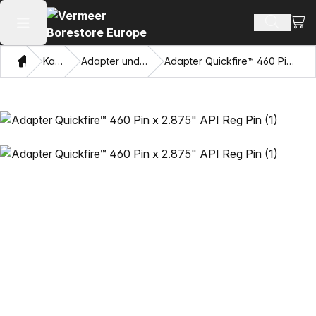
Ware
Produkt
Hauptmenü öffnen
Heim
Katalog
Adapter und Ziehaugen
Adapter Quickfire™ 460 Pin x 2.875" API Reg Pin